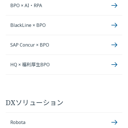
BPO × AI・RPA
BlackLine × BPO
SAP Concur × BPO
HQ × 福利厚生BPO
DXソリューション
Robota