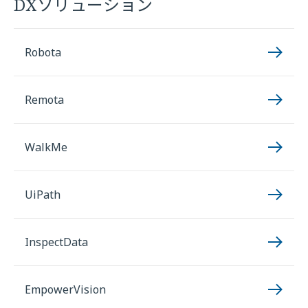
DXソリューション
Robota
Remota
WalkMe
UiPath
InspectData
EmpowerVision